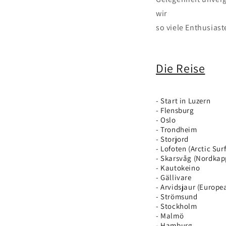
wir
so viele Enthusiast
Die Reise
- Start in Luzern
- Flensburg
- Oslo
- Trondheim
- Storjord
- Lofoten (Arctic Sur
- Skarsvåg (Nordkap
- Kautokeino
- Gällivare
- Arvidsjaur (Europe
- Strömsund
- Stockholm
- Malmö
- Hamburg