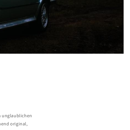
m unglaublichen
hend original,