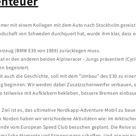
enteuer
mer mit einem Kollegen mit dem Auto nach Stockholm gereist i
dschaft von Schweden durchquert hat, wurde ihm klar, dass er
hrzeug (BMW E30 von 1989) zurücklegen muss.
at er den anderen beiden Alpineracer - Jungs präsentiert (Cyri
en begeistert.
it auch die Geschichte, soll mit dem "Umbau" des E30 zu ein
g beginnen. Wir werden dabei Zusatzscheinwerfer verbauen, 
o teilweise mit Aufklebern bekleben, bessere Bremsen einbau
s Ziel ist es, das ultimative Nordkapp-Adventure-Mobil zu baue
n Norden haben wir verschiedene Aktivitäten wie: im Arktische
unde vom European Speed Club besuchen geplant. Die Reise sol
essliche Momente und Erinnerungen schaffen. Und wie wir nu