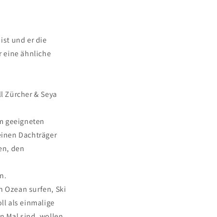
st und er die
 eine ähnliche
ll Zürcher & Seya
em geeigneten
einen Dachträger
en, den
n.
n Ozean surfen, Ski
l als einmalige
n Mal sind, wollen