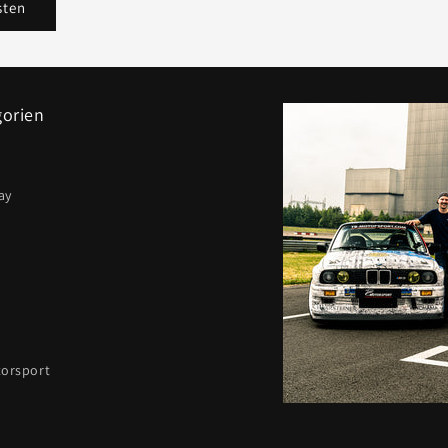
gorien
ay
orsport