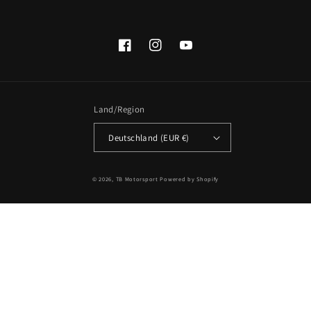
Facebook
Instagram
YouTube
Land/Region
Deutschland (EUR €)
Zahlungsmethoden
© 2026,
TB Motorsport
Powered by Shopify