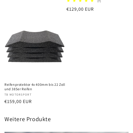
7
(7)
Preis
Bewertungen
Normaler
€129,00 EUR
insgesamt
Preis
Reifenprotektor 4x 400mm bis 22 Zoll
und 385er Reifen
Anbieter:
TB MOTORSPORT
Normaler
€159,00 EUR
Preis
Weitere Produkte