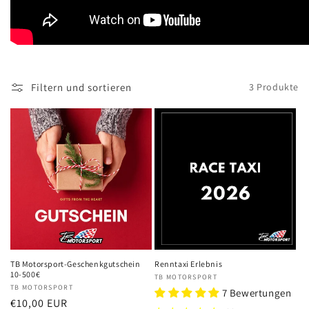
:
Filtern und sortieren
3 Produkte
TB Motorsport-Geschenkgutschein
Renntaxi Erlebnis
10-500€
Anbieter:
TB MOTORSPORT
Anbieter:
TB MOTORSPORT
7 Bewertungen
Normaler
€10,00 EUR