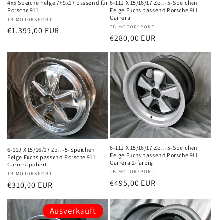
:
4x5 Speiche Felge 7+9x17 passend für
6-11J X 15/16/17 Zoll -5-Speichen
Porsche 911
Felge Fuchs passend Porsche 911
Carrera
Anbieter:
TB MOTORSPORT
Anbieter:
TB MOTORSPORT
Normaler
€1.399,00 EUR
Normaler
€280,00 EUR
Preis
Preis
6-11J X 15/16/17 Zoll -5-Speichen
6-11J X 15/16/17 Zoll -5-Speichen
Felge Fuchs passend Porsche 911
Felge Fuchs passend Porsche 911
Carrera 2-farbig
Carrera poliert
Anbieter:
TB MOTORSPORT
Anbieter:
TB MOTORSPORT
Normaler
€495,00 EUR
Normaler
€310,00 EUR
Preis
Preis
Ausverkauft