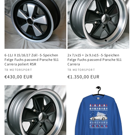
6-11J X 15/16/17 Zoll -5-Speichen
2x 7Jx15 + 2x 9Jx15 -5-Speichen
Felge Fuchs passend Porsche 911
Felge Fuchs passend Porsche 911
Carrera poliert RSR
Carrera
Anbieter:
TB MOTORSPORT
Anbieter:
TB MOTORSPORT
Normaler
€430,00 EUR
Normaler
€1.350,00 EUR
Preis
Preis