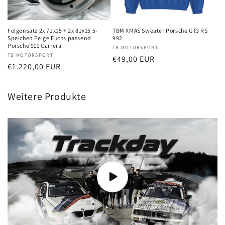
Felgensatz 2x 7Jx15 + 2x 8Jx15 5-
TBM XMAS Sweater Porsche GT3 RS
Speichen Felge Fuchs passend
992
Porsche 911 Carrera
Anbieter:
TB MOTORSPORT
Anbieter:
TB MOTORSPORT
Normaler
€49,00 EUR
Normaler
€1.220,00 EUR
Preis
Preis
Weitere Produkte