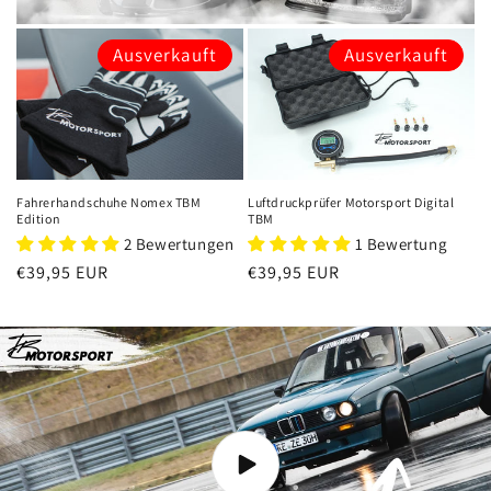
Ausverkauft
Ausverkauft
Fahrerhandschuhe Nomex TBM
Luftdruckprüfer Motorsport Digital
Edition
TBM
2 Bewertungen
1 Bewertung
Normaler
€39,95 EUR
Normaler
€39,95 EUR
Preis
Preis