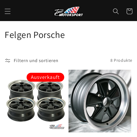
Direkt
zum
Warenko
Inhalt
K
Felgen Porsche
a
t
Filtern und sortieren
8 Produkte
e
Ausverkauft
g
o
r
i
e