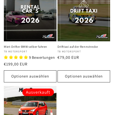
Miet-Drifter BMW selber fahren
Drifttaxi auf der Rennstrecke
Anbieter:
TB MOTORSPORT
Anbieter:
TB MOTORSPORT
Normaler
€79,00 EUR
9 Bewertungen
Preis
Normaler
€199,00 EUR
Preis
Optionen auswählen
Optionen auswählen
Ausverkauft