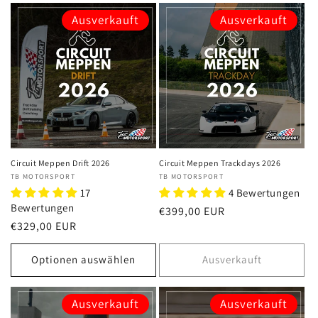
Ausverkauft
Ausverkauft
Circuit Meppen Drift 2026
Circuit Meppen Trackdays 2026
Anbieter:
TB MOTORSPORT
Anbieter:
TB MOTORSPORT
17
4 Bewertungen
Bewertungen
Normaler
€399,00 EUR
Normaler
€329,00 EUR
Preis
Preis
Optionen auswählen
Ausverkauft
Ausverkauft
Ausverkauft