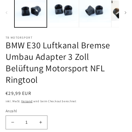
öffnen
M
öf
TB MOTORSPORT
BMW E30 Luftkanal Bremse
Umbau Adapter 3 Zoll
Belüftung Motorsport NFL
Ringtool
Normaler
€29,99 EUR
Preis
inkl. MwSt.
Versand
wird beim Checkout berechnet
Anzahl
Verringere
Erhöhe
die
die