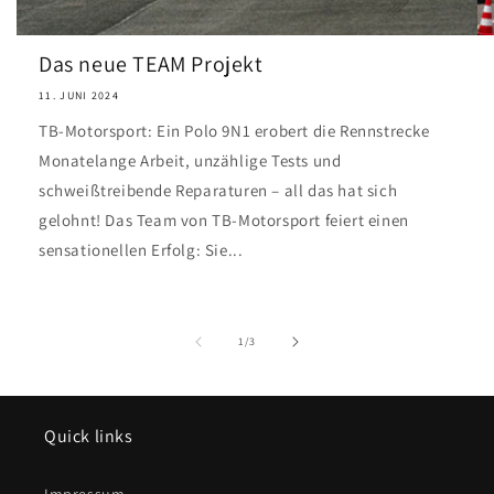
Das neue TEAM Projekt
11. JUNI 2024
TB-Motorsport: Ein Polo 9N1 erobert die Rennstrecke
Monatelange Arbeit, unzählige Tests und
schweißtreibende Reparaturen – all das hat sich
gelohnt! Das Team von TB-Motorsport feiert einen
sensationellen Erfolg: Sie...
von
1
/
3
Quick links