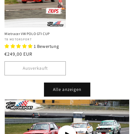
Mietracer VW POLO GTI CUP
Anbieter:
TB MOTORSPORT
1 Bewertung
Normaler
€249,00 EUR
Preis
Ausverkauft
Alle anzeigen