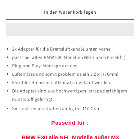
Menge
Menge
für
für
In den Warenkorb legen
BMW
BMW
E30
E30
Luftkanal
Luftkanal
Bremse
Bremse
Umbau
Umbau
2x Adapter für die Bremsluftkanäle
unten vorne
Adapter
Adapter
passt bei allen BMW E30 Modellen NFL ( nach Facelift ).
3
3
Zoll
Zoll
Plug and Play-Montage auf den
Belüftung
Belüftung
Lufteinlass und somit problemlos ein 3 Zoll (76mm)
Motorsport
Motorsport
Flexibler Bremsen-Luftkanal eingebaut werden.
NFL
NFL
Ringtool
Ringtool
Die Adapter sind aus hochwertigem, strapazierfähigem
Kunststoff gefertigt.
Sie sind temperaturbeständig bis 110 Grad
Passend für :
BMW E30 alle NFL Modelle außer M3