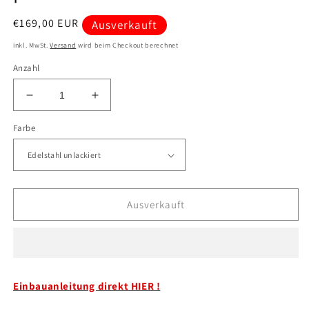
Normaler
€169,00 EUR
Ausverkauft
Preis
inkl. MwSt.
Versand
wird beim Checkout berechnet
Anzahl
Verringere
Erhöhe
die
die
Farbe
Menge
Menge
für
für
Bremsenkühlung
Bremsenkühlung
VA
VA
KIT
KIT
passend
passend
Ausverkauft
BMW
BMW
E30
E30
NFL
NFL
BJ82-
BJ82-
93
93
Einbauanleitung direkt HIER !