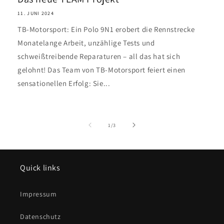
11. JUNI 2024
TB-Motorsport: Ein Polo 9N1 erobert die Rennstrecke
Monatelange Arbeit, unzählige Tests und
schweißtreibende Reparaturen – all das hat sich
gelohnt! Das Team von TB-Motorsport feiert einen
sensationellen Erfolg: Sie...
von
1
/
3
Quick links
Impressum
Datenschutz