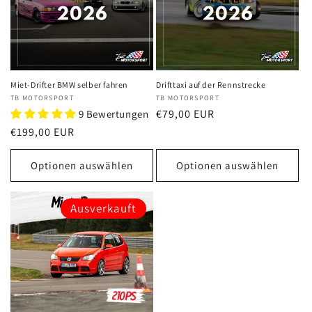
Miet-Drifter BMW selber fahren
Drifttaxi auf der Rennstrecke
Anbieter:
TB MOTORSPORT
Anbieter:
TB MOTORSPORT
Normaler
€79,00 EUR
9 Bewertungen
Preis
Normaler
€199,00 EUR
Preis
Optionen auswählen
Optionen auswählen
Ausverkauft