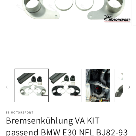
M
Medien
2
1
in
in
M
Modal
öf
öffnen
TB MOTORSPORT
Bremsenkühlung VA KIT
passend BMW E30 NFL BJ82-93