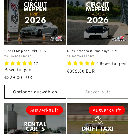
Circuit Meppen Drift 2026
Circuit Meppen Trackdays 2026
Anbieter:
TB MOTORSPORT
Anbieter:
TB MOTORSPORT
17
4 Bewertungen
Bewertungen
Normaler
€399,00 EUR
Normaler
€329,00 EUR
Preis
Preis
Optionen auswählen
Ausverkauft
Ausverkauft
Ausverkauft