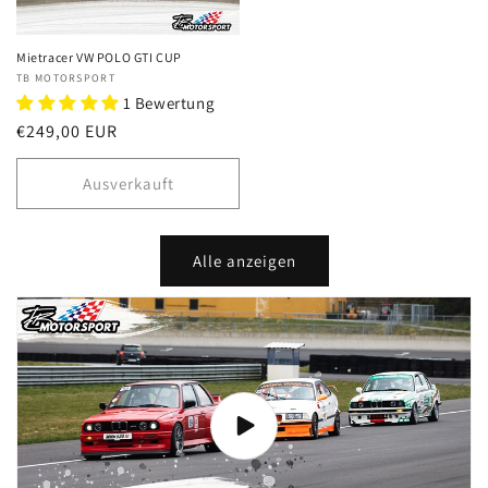
Mietracer VW POLO GTI CUP
Anbieter:
TB MOTORSPORT
1 Bewertung
Normaler
€249,00 EUR
Preis
Ausverkauft
Alle anzeigen