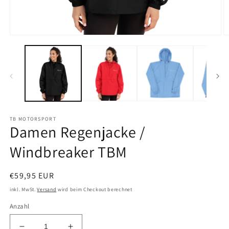
Medien
M
1
2
in
in
Modal
M
öffnen
öf
TB MOTORSPORT
Damen Regenjacke /
Windbreaker TBM
Normaler
€59,95 EUR
Preis
inkl. MwSt.
Versand
wird beim Checkout berechnet
Anzahl