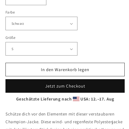
Verringere
Erhöhe
die
die
Farbe
Menge
Menge
für
für
Damen
Damen
Regenjacke
Regenjacke
/
/
Größe
Windbreaker
Windbreaker
TBM
TBM
In den Warenkorb legen
Jetzt zum Checkout
Geschätzte Lieferung nach
USA: 12.⁠–17. Aug
Schütze dich vor den Elementen mit dieser verstaubaren
Champion-Jacke. Diese wind- und regenfeste Polyesterjacke