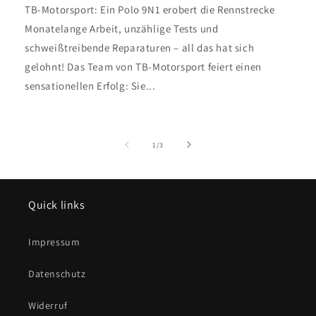
TB-Motorsport: Ein Polo 9N1 erobert die Rennstrecke
Monatelange Arbeit, unzählige Tests und
schweißtreibende Reparaturen – all das hat sich
gelohnt! Das Team von TB-Motorsport feiert einen
sensationellen Erfolg: Sie...
von
1
/
3
Quick links
Impressum
Datenschutz
Widerruf