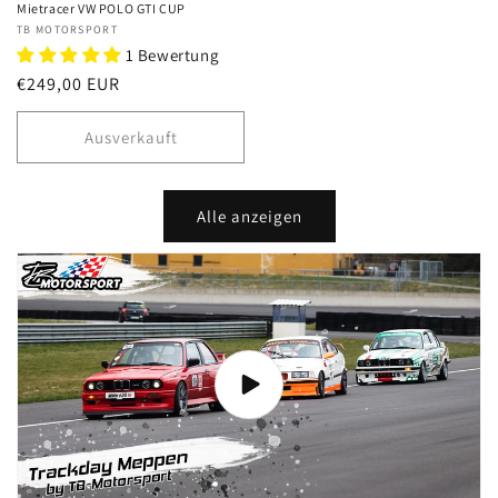
Mietracer VW POLO GTI CUP
Anbieter:
TB MOTORSPORT
1 Bewertung
Normaler
€249,00 EUR
Preis
Ausverkauft
Alle anzeigen