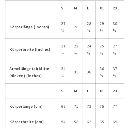
S
M
L
XL
2XL
27
28
29
30
Körperlänge (inches)
28
¼
¾
½
¼
21
22
24
25
27
Körperbreite (inches)
¼
¾
¼
¾
¼
Ärmellänge (ab Mitte
34
36
37
35
36
Rücken) (inches)
¼
¾
½
S
M
L
XL
2XL
Körperlänge (cm)
69
71
73
75
77
Körperbreite (cm)
54
58
62
65
69