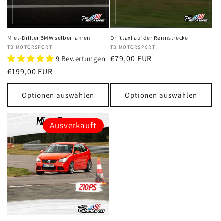
Miet-Drifter BMW selber fahren
Drifttaxi auf der Rennstrecke
Anbieter:
TB MOTORSPORT
Anbieter:
TB MOTORSPORT
Normaler
€79,00 EUR
9 Bewertungen
Preis
Normaler
€199,00 EUR
Preis
Optionen auswählen
Optionen auswählen
Ausverkauft