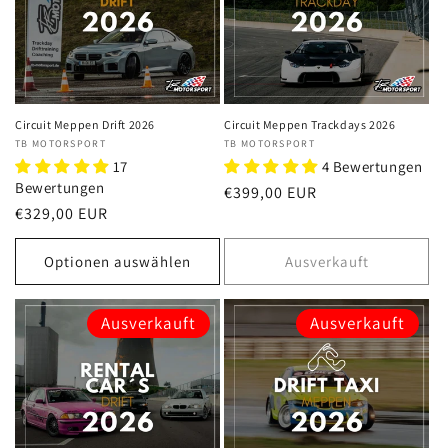
Circuit Meppen Drift 2026
Circuit Meppen Trackdays 2026
Anbieter:
TB MOTORSPORT
Anbieter:
TB MOTORSPORT
17
4 Bewertungen
Bewertungen
Normaler
€399,00 EUR
Normaler
€329,00 EUR
Preis
Preis
Optionen auswählen
Ausverkauft
Ausverkauft
Ausverkauft