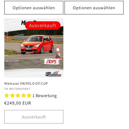
Preis
Optionen auswählen
Optionen auswählen
Ausverkauft
Mietracer VW POLO GTI CUP
Anbieter:
TB MOTORSPORT
1 Bewertung
Normaler
€249,00 EUR
Preis
Ausverkauft