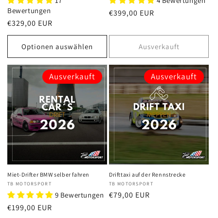
17
4 Bewertungen
Bewertungen
Normaler
€399,00 EUR
Normaler
€329,00 EUR
Preis
Preis
Optionen auswählen
Ausverkauft
Ausverkauft
Ausverkauft
Miet-Drifter BMW selber fahren
Drifttaxi auf der Rennstrecke
Anbieter:
TB MOTORSPORT
Anbieter:
TB MOTORSPORT
Normaler
€79,00 EUR
9 Bewertungen
Preis
Normaler
€199,00 EUR