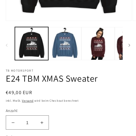
Medien
M
1
2
in
in
Modal
M
öffnen
öf
TB MOTORSPORT
E24 TBM XMAS Sweater
Normaler
€49,00 EUR
Preis
inkl. MwSt.
Versand
wird beim Checkout berechnet
Anzahl
Verringere
Erhöhe
die
die