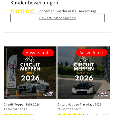
Kundenbewertungen
Schreiben Sie die erste Bewertung
Bewertung schreiben
Ausverkauft
Ausverkauft
Circuit Meppen Drift 2026
Circuit Meppen Trackdays 2026
Anbieter:
TB MOTORSPORT
Anbieter:
TB MOTORSPORT