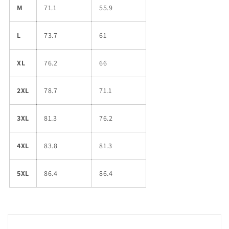
M
71.1
55.9
L
73.7
61
XL
76.2
66
2XL
78.7
71.1
3XL
81.3
76.2
4XL
83.8
81.3
5XL
86.4
86.4