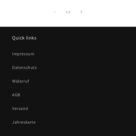
von
1
/
3
Quick links
Impressum
Datenschutz
Widerruf
AGB
Versand
Jahreskarte