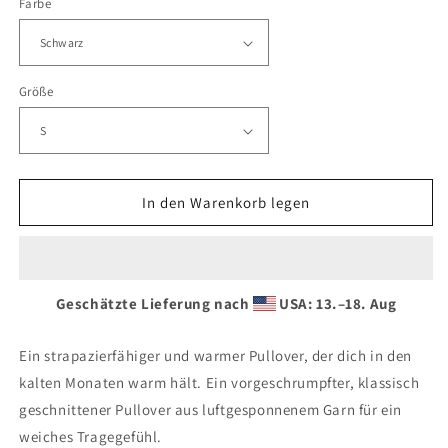
Farbe
Menge
Menge
für
für
E24
E24
TBM
TBM
XMAS
XMAS
Größe
Sweater
Sweater
In den Warenkorb legen
Geschätzte Lieferung nach
USA: 13.⁠–18. Aug
Ein strapazierfähiger und warmer Pullover, der dich in den
kalten Monaten warm hält. Ein vorgeschrumpfter, klassisch
geschnittener Pullover aus luftgesponnenem Garn für ein
weiches Tragegefühl.