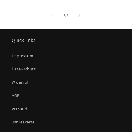
von
1
/
3
Quick links
Impressum
Datenschutz
Widerruf
AGB
Versand
Jahreskarte