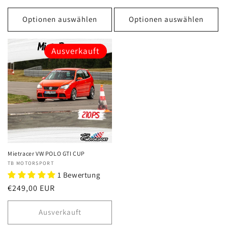
Preis
Optionen auswählen
Optionen auswählen
Ausverkauft
Mietracer VW POLO GTI CUP
Anbieter:
TB MOTORSPORT
1 Bewertung
Normaler
€249,00 EUR
Preis
Ausverkauft