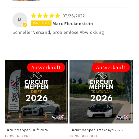
07/26/2022
M
Marc Fleckenstein
Schneller Versand, problemlose Abwicklung
Ausverkauft
Ausverkauft
Circuit Meppen Drift 2026
Circuit Meppen Trackdays 2026
Anbieter:
TB MOTORSPORT
Anbieter:
TB MOTORSPORT