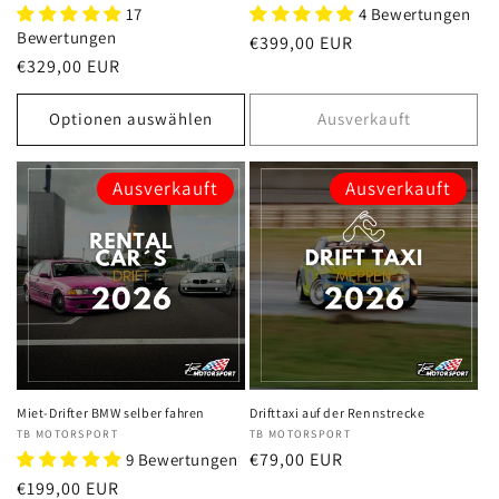
17
4 Bewertungen
Bewertungen
Normaler
€399,00 EUR
Normaler
€329,00 EUR
Preis
Preis
Optionen auswählen
Ausverkauft
Ausverkauft
Ausverkauft
Miet-Drifter BMW selber fahren
Drifttaxi auf der Rennstrecke
Anbieter:
TB MOTORSPORT
Anbieter:
TB MOTORSPORT
Normaler
€79,00 EUR
9 Bewertungen
Preis
Normaler
€199,00 EUR