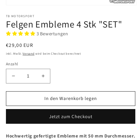
Medien
1
TB MOTORSPORT
in
Felgen Embleme 4 Stk "SET"
Modal
öffnen
3 Bewertungen
Normaler
€29,00 EUR
Preis
inkl. MwSt.
Versand
wird beim Checkout berechnet
Anzahl
Verringere
Erhöhe
die
die
Menge
Menge
für
für
In den Warenkorb legen
Felgen
Felgen
Embleme
Embleme
Jetzt zum Checkout
4
4
Stk
Stk
&quot;SET&quot;
&quot;SET&quot;
Hochwertig gefertigte Embleme mit 50 mm Durchmesser.