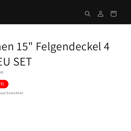
Einloggen
Warenkorb
en 15" Felgendeckel 4
EU SET
en
ft
out berechnet