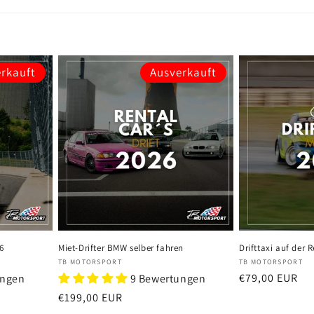
rkauft
Ausverkauft
6
Miet-Drifter BMW selber fahren
Drifttaxi auf der 
Anbieter:
Anbieter:
TB MOTORSPORT
TB MOTORSPORT
Normaler
€79,00 EUR
ungen
9 Bewertungen
Preis
Normaler
€199,00 EUR
Preis