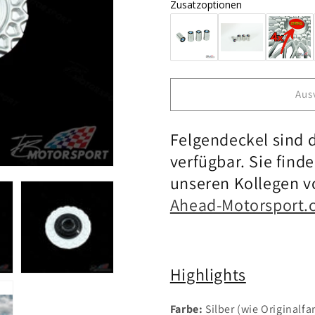
Zusatzoptionen
für
für
Kreuzspeichen
Kreuzspei
15&quot;
15&quot;
Felgendeckel
Felgendeck
4
4
Stück
Stück
Aus
Alu
Alu
NEU
NEU
SET
SET
Felgendeckel sind 
verfügbar. Sie find
unseren Kollegen v
Ahead-Motorsport
Highlights
Farbe:
Silber (wie Originalfa