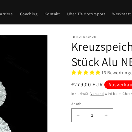
arriere
Coaching
Kontakt
Über TB-Motorsport
Werkstatt
TB MOTORSPORT
Kreuzspeich
Stück Alu N
13 Bewertung
Normaler
€279,00 EUR
Ausverkau
Preis
inkl. MwSt.
Versand
wird beim Check
Anzahl
Verringere
Erhöhe
die
die
Menge
Menge