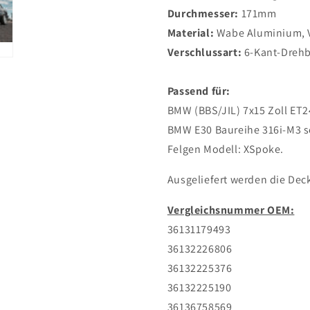
Durchmesser:
171mm
Material:
Wabe Aluminium, Ve
Verschlussart:
6-Kant-Dreh
Passend für:
BMW (BBS/JIL) 7x15 Zoll ET
BMW E30 Baureihe 316i-M3 sow
Felgen Modell: XSpoke.
Ausgeliefert werden die Dec
Vergleichsnummer OEM:
36131179493
36132226806
36132225376
36132225190
36136758569