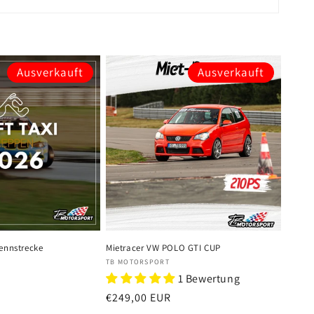
Ausverkauft
Ausverkauft
Rennstrecke
Mietracer VW POLO GTI CUP
Anbieter:
TB MOTORSPORT
1 Bewertung
Normaler
€249,00 EUR
Preis