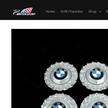
Direkt
zum
Inhalt
Home
Drift/Trackday
Shop
K
Zu
Produktinformationen
springen