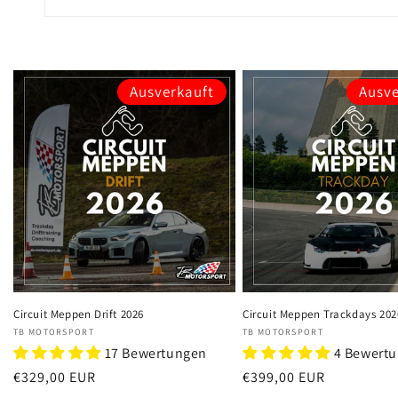
Ausverkauft
Ausve
Circuit Meppen Drift 2026
Circuit Meppen Trackdays 202
Anbieter:
Anbieter:
TB MOTORSPORT
TB MOTORSPORT
17 Bewertungen
4 Bewert
Normaler
€329,00 EUR
Normaler
€399,00 EUR
Preis
Preis