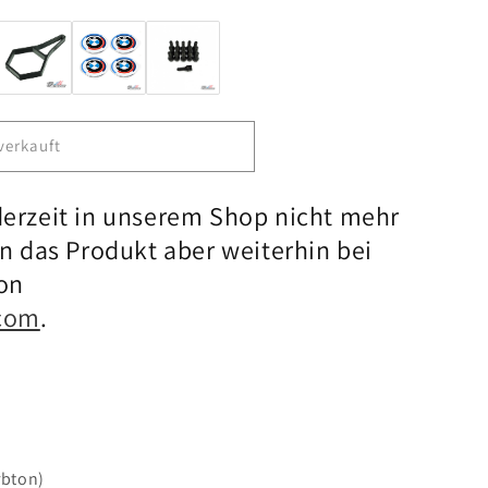
chen
el
verkauft
derzeit in unserem Shop nicht mehr
en das Produkt aber weiterhin bei
on
.com
.
rbton)