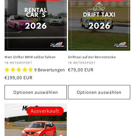
Miet-Drifter BMW selber fahren
Drifttaxi auf der Rennstrecke
Anbieter:
TB MOTORSPORT
Anbieter:
TB MOTORSPORT
Normaler
€79,00 EUR
9 Bewertungen
Preis
Normaler
€199,00 EUR
Preis
Optionen auswählen
Optionen auswählen
Ausverkauft