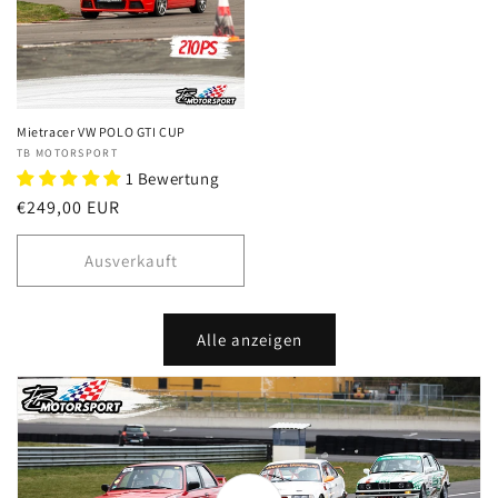
Mietracer VW POLO GTI CUP
Anbieter:
TB MOTORSPORT
1 Bewertung
Normaler
€249,00 EUR
Preis
Ausverkauft
Alle anzeigen