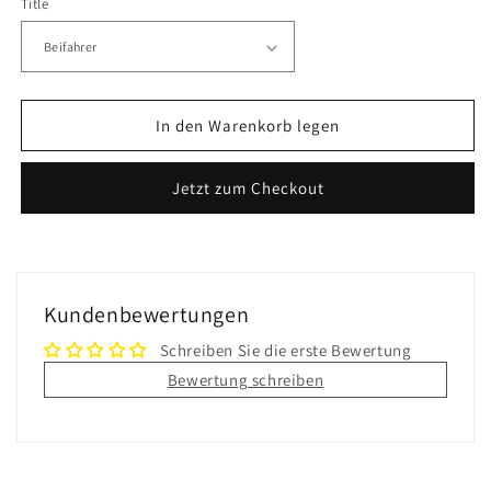
Title
Menge
Menge
für
für
Zusatzoption
Zusatzoption
In den Warenkorb legen
Jetzt zum Checkout
Kundenbewertungen
Schreiben Sie die erste Bewertung
Bewertung schreiben