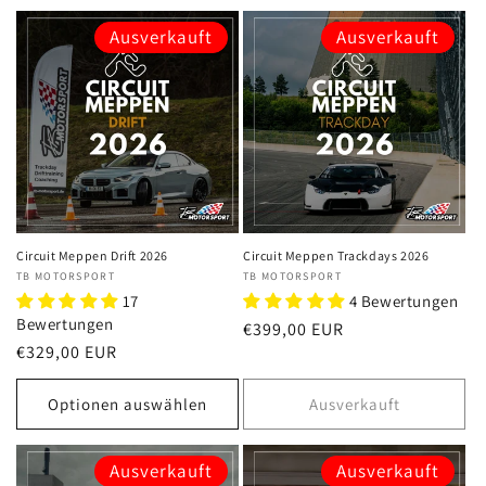
Ausverkauft
Ausverkauft
Circuit Meppen Drift 2026
Circuit Meppen Trackdays 2026
Anbieter:
TB MOTORSPORT
Anbieter:
TB MOTORSPORT
17
4 Bewertungen
Bewertungen
Normaler
€399,00 EUR
Normaler
€329,00 EUR
Preis
Preis
Optionen auswählen
Ausverkauft
Ausverkauft
Ausverkauft