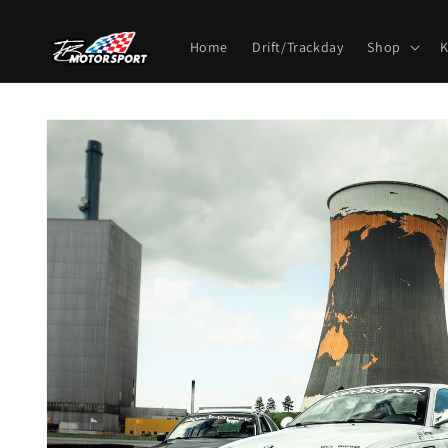
Direkt
zum
Inhalt
Home
Drift/Trackday
Shop
K
Zu
Produktinformationen
springen