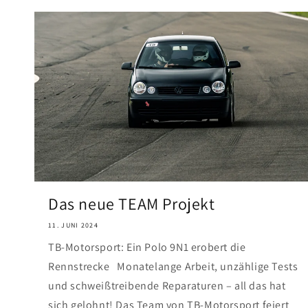
Das neue TEAM Projekt
11. JUNI 2024
TB-Motorsport: Ein Polo 9N1 erobert die
Rennstrecke Monatelange Arbeit, unzählige Tests
und schweißtreibende Reparaturen – all das hat
sich gelohnt! Das Team von TB-Motorsport feiert