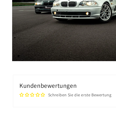
Medien
1
in
Modal
öffnen
Kundenbewertungen
Schreiben Sie die erste Bewertung