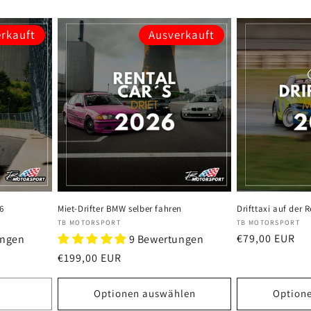
rkauft
Ausverkauft
6
Miet-Drifter BMW selber fahren
Drifttaxi auf der 
Anbieter:
Anbieter:
TB MOTORSPORT
TB MOTORSPORT
Normaler
€79,00 EUR
ungen
9 Bewertungen
Preis
Normaler
€199,00 EUR
Preis
Optionen auswählen
Option