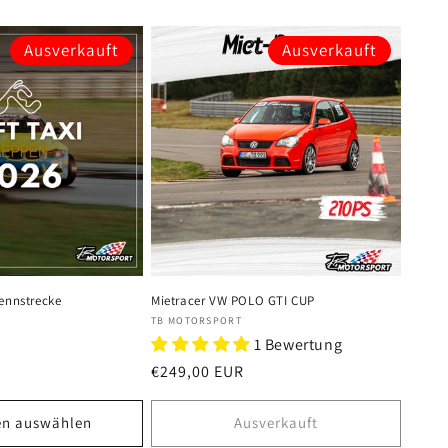
Ausverkauft
Ausverkauft
Rennstrecke
Mietracer VW POLO GTI CUP
Anbieter:
TB MOTORSPORT
1 Bewertung
Normaler
€249,00 EUR
Preis
en auswählen
Ausverkauft