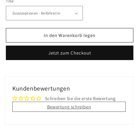
Title
Menge
Menge
für
für
Zusatzfahrer
Zusatzfahrer
In den Warenkorb legen
Jetzt zum Checkout
Kundenbewertungen
Schreiben Sie die erste Bewertung
Bewertung schreiben