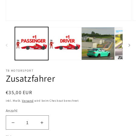
Medien
M
1
2
in
in
Modal
M
öffnen
öf
TB MOTORSPORT
Zusatzfahrer
Normaler
€35,00 EUR
Preis
inkl. MwSt.
Versand
wird beim Checkout berechnet
Anzahl
Verringere
Erhöhe
die
die