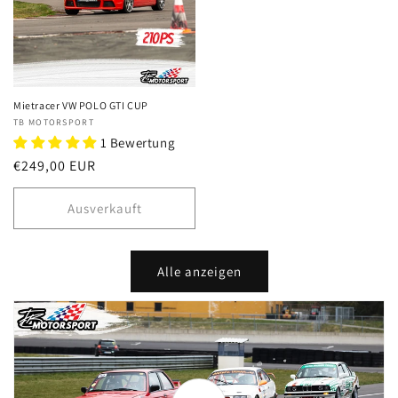
Mietracer VW POLO GTI CUP
Anbieter:
TB MOTORSPORT
1 Bewertung
Normaler
€249,00 EUR
Preis
Ausverkauft
Alle anzeigen