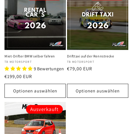
Miet-Drifter BMW selber fahren
Drifttaxi auf der Rennstrecke
Anbieter:
TB MOTORSPORT
Anbieter:
TB MOTORSPORT
Normaler
€79,00 EUR
9 Bewertungen
Preis
Normaler
€199,00 EUR
Preis
Optionen auswählen
Optionen auswählen
Ausverkauft