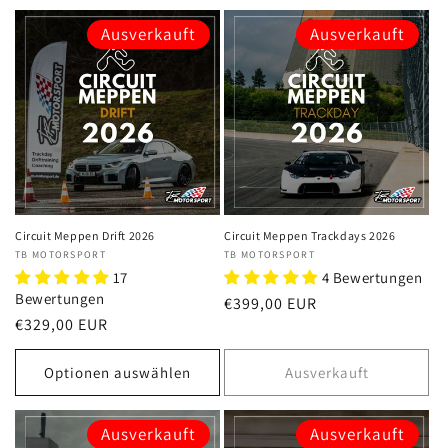
Ausverkauft
Ausverkauft
Circuit Meppen Drift 2026
Circuit Meppen Trackdays 2026
Anbieter:
TB MOTORSPORT
Anbieter:
TB MOTORSPORT
17
4 Bewertungen
Bewertungen
Normaler
€399,00 EUR
Normaler
€329,00 EUR
Preis
Preis
Optionen auswählen
Ausverkauft
Ausverkauft
Ausverkauft