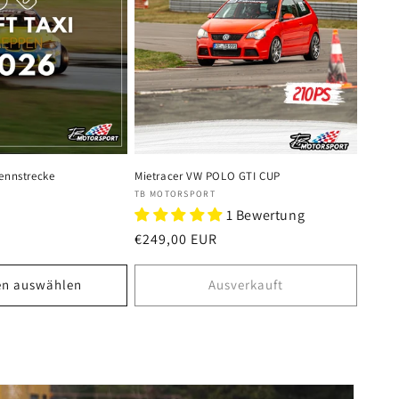
Rennstrecke
Mietracer VW POLO GTI CUP
Anbieter:
TB MOTORSPORT
1 Bewertung
Normaler
€249,00 EUR
Preis
en auswählen
Ausverkauft