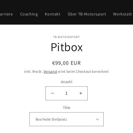
arriere
Coaching
Kontakt
Über TB-Motorsport
Werkstatt
TB MOTORSPORT
Pitbox
ormationen
Normaler
€99,00 EUR
Preis
inkl. MwSt.
Versand
wird beim Checkout berechnet
Anzahl
Verringere
Erhöhe
die
die
Title
Menge
Menge
für
für
Pitbox
Pitbox