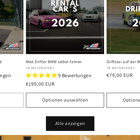
6
Miet-Drifter BMW selber fahren
Drifttaxi auf der 
Anbieter:
Anbieter:
TB MOTORSPORT
TB MOTORSPORT
Normaler
€79,00 EUR
ungen
9 Bewertungen
Preis
Normaler
€199,00 EUR
Preis
Optionen auswählen
Option
Alle anzeigen