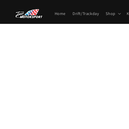
Direkt
zum
Inhalt
Home
Drift/Trackday
Shop
K
Zu
Produktinf
springen