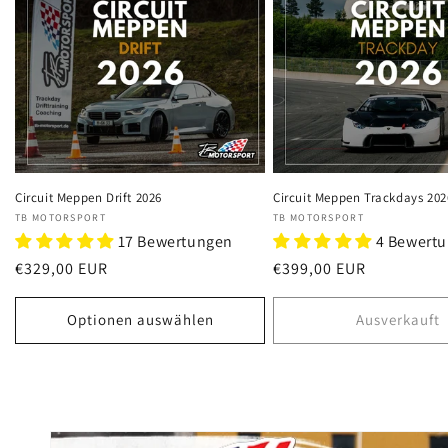
Circuit Meppen Drift 2026
Circuit Meppen Trackdays 202
Anbieter:
Anbieter:
TB MOTORSPORT
TB MOTORSPORT
17 Bewertungen
4 Bewert
Normaler
€329,00 EUR
Normaler
€399,00 EUR
Preis
Preis
Optionen auswählen
Ausverkauft