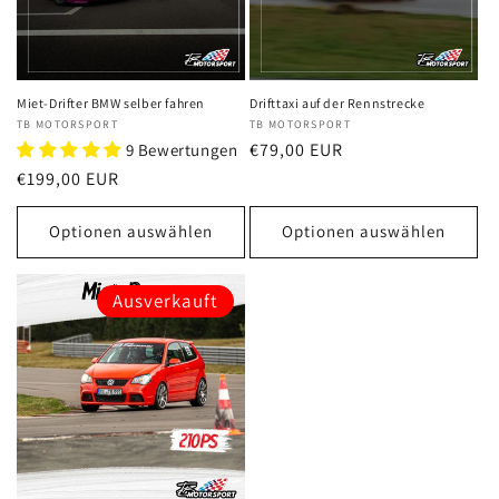
Miet-Drifter BMW selber fahren
Drifttaxi auf der Rennstrecke
Anbieter:
TB MOTORSPORT
Anbieter:
TB MOTORSPORT
Normaler
€79,00 EUR
9 Bewertungen
Preis
Normaler
€199,00 EUR
Preis
Optionen auswählen
Optionen auswählen
Ausverkauft