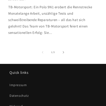
TB-Motorsport: Ein Polo 9N1 erobert die Rennstrecke
Monatelange Arbeit, unzählige Tests und
schweißtreibende Reparaturen – all das hat sich
gelohnt! Das Team von TB-Motorsport feiert einen
sensationellen Erfolg: Sie...
von
1
/
3
Quick links
Impressum
Datenschutz