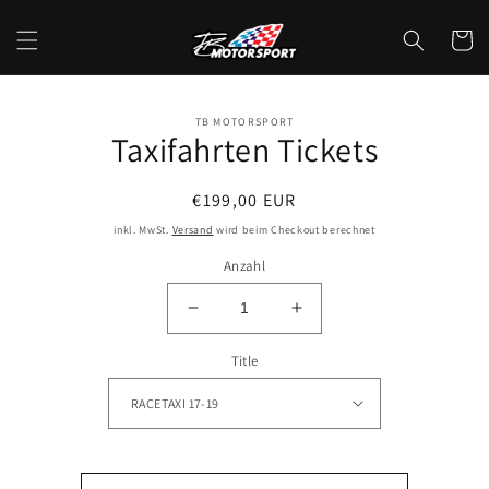
Direkt
zum
Warenko
Inhalt
TB MOTORSPORT
oduktinformationen
Taxifahrten Tickets
ringen
Normaler
€199,00 EUR
Preis
inkl. MwSt.
Versand
wird beim Checkout berechnet
Anzahl
Verringere
Erhöhe
die
die
Title
Menge
Menge
für
für
Taxifahrten
Taxifahrten
Tickets
Tickets