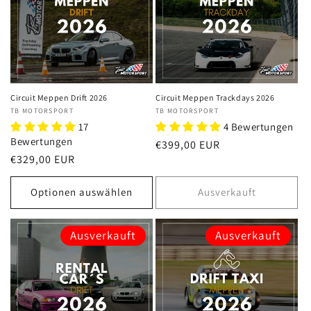
Circuit Meppen Drift 2026
Circuit Meppen Trackdays 2026
Anbieter:
TB MOTORSPORT
Anbieter:
TB MOTORSPORT
17
4 Bewertungen
Bewertungen
Normaler
€399,00 EUR
Normaler
€329,00 EUR
Preis
Preis
Optionen auswählen
Ausverkauft
Ausverkauft
Ausverkauft