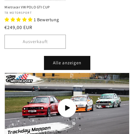
Mietracer VW POLO GTI CUP
Anbieter:
TB MOTORSPORT
1 Bewertung
Normaler
€249,00 EUR
Preis
Ausverkauft
Alle anzeigen