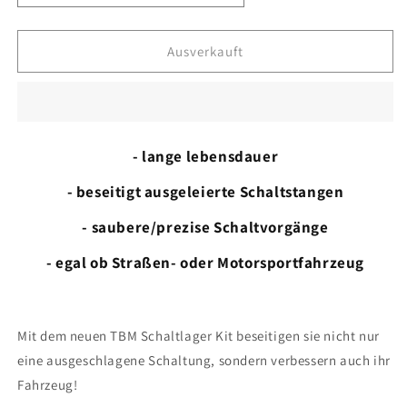
Satz
Satz
Getriebe
Getriebe
M20/M42
M20/M42
Ausverkauft
4+6
4+6
Zylinder
Zylinder
- lange lebensdauer
- beseitigt ausgeleierte Schaltstangen
- saubere/prezise Schaltvorgänge
- egal ob Straßen- oder Motorsportfahrzeug
Mit dem neuen TBM Schaltlager Kit beseitigen sie nicht nur
eine ausgeschlagene Schaltung, sondern verbessern auch ihr
Fahrzeug!