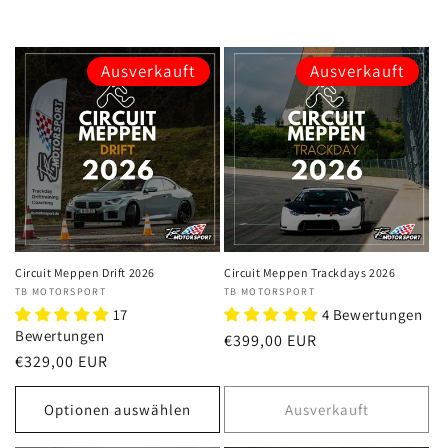
Ausverkauft
Ausverkauft
Circuit Meppen Drift 2026
Circuit Meppen Trackdays 2026
Anbieter:
TB MOTORSPORT
Anbieter:
TB MOTORSPORT
17
4 Bewertungen
Bewertungen
Normaler
€399,00 EUR
Normaler
€329,00 EUR
Preis
Preis
Optionen auswählen
Ausverkauft