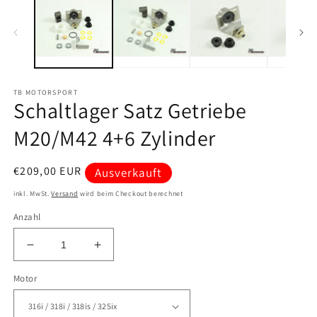
in
in
Modal
M
öffnen
öf
TB MOTORSPORT
Schaltlager Satz Getriebe
M20/M42 4+6 Zylinder
Normaler
€209,00 EUR
Ausverkauft
Preis
inkl. MwSt.
Versand
wird beim Checkout berechnet
Anzahl
Verringere
Erhöhe
die
die
Motor
Menge
Menge
für
für
Schaltlager
Schaltlager