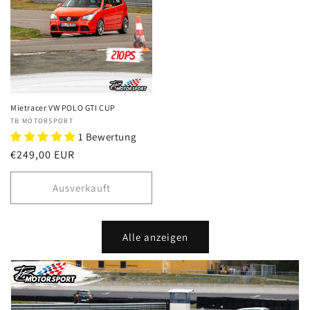
Mietracer VW POLO GTI CUP
Anbieter:
TB MOTORSPORT
1 Bewertung
Normaler
€249,00 EUR
Preis
Ausverkauft
Alle anzeigen