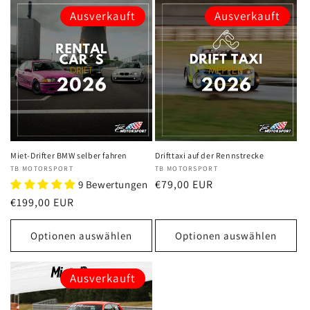
Ausverkauft
Ausverkauft
Miet-Drifter BMW selber fahren
Drifttaxi auf der Rennstrecke
Anbieter:
TB MOTORSPORT
Anbieter:
TB MOTORSPORT
Normaler
€79,00 EUR
9 Bewertungen
Preis
Normaler
€199,00 EUR
Preis
Optionen auswählen
Optionen auswählen
Ausverkauft