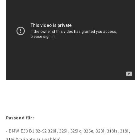
Passend für:
- BMW E30 BJ 82-92 320i, 325i, 325ix, 325e, 323i, 318is, 318i,
316i (Variante auswählen)