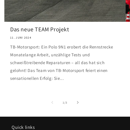
Das neue TEAM Projekt
11. JUNI 2024
TB-Motorsport: Ein Polo 9N1 erobert die Rennstrecke
Monatelange Arbeit, unzählige Tests und
schweißtreibende Reparaturen – all das hat sich
gelohnt! Das Team von TB-Motorsport feiert einen
sensationellen Erfolg: Sie...
von
1
/
3
Quick links