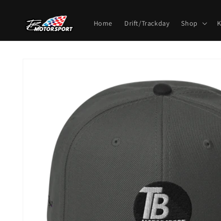
Direkt
zum
Inhalt
Home
Drift/Trackday
Shop
K
Zu
Produktinformationen
springen