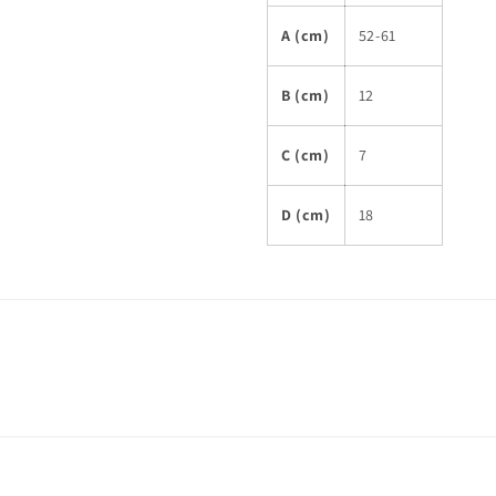
A (cm)
52-61
B (cm)
12
C (cm)
7
D (cm)
18