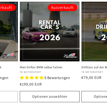
rkauft
Ausverkauft
6
Miet-Drifter BMW selber fahren
Drifttaxi auf der 
Anbieter:
Anbieter:
TB MOTORSPORT
TB MOTORSPORT
Normaler
€79,00 EUR
ungen
9 Bewertungen
Preis
Normaler
€199,00 EUR
Preis
Optionen auswählen
Option