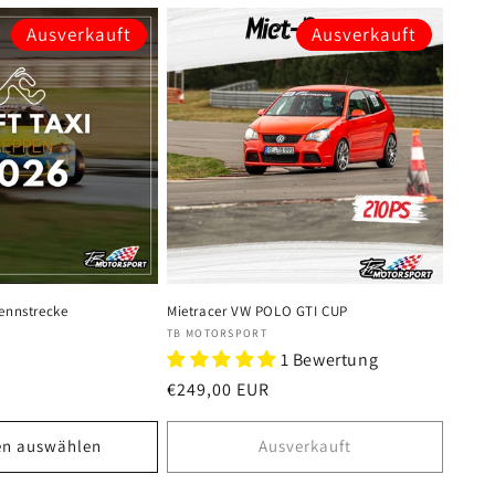
Ausverkauft
Ausverkauft
Rennstrecke
Mietracer VW POLO GTI CUP
Anbieter:
TB MOTORSPORT
1 Bewertung
Normaler
€249,00 EUR
Preis
en auswählen
Ausverkauft