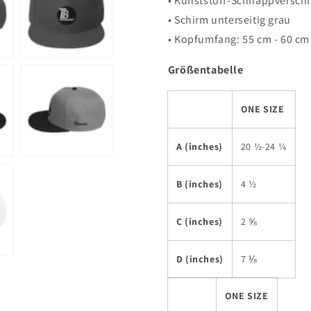
• Kunststoff-Schnappversch
• Schirm unterseitig grau
• Kopfumfang: 55 cm - 60 cm
Größentabelle
ONE SIZE
A (inches)
20 ½-24 ¼
B (inches)
4 ½
C (inches)
2 ⅝
D (inches)
7 ⅛
ONE SIZE