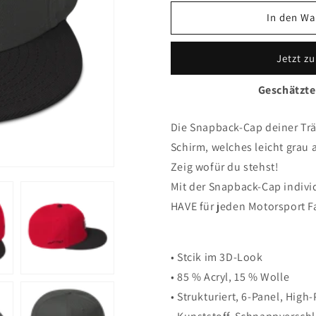
Cap
Cap
Limited
Limited
In den Wa
ONE
ONE
Jetzt z
Geschätzte
Die Snapback-Cap deiner Trä
Schirm, welches leicht grau a
Zeig wofür du stehst!
Mit der Snapback-Cap indivi
HAVE für jeden Motorsport F
• Stcik im 3D-Look
• 85 % Acryl, 15 % Wolle
• Strukturiert, 6-Panel, High-