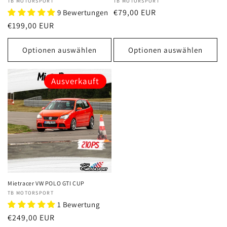
Anbieter:
TB MOTORSPORT
Anbieter:
TB MOTORSPORT
Normaler
€79,00 EUR
9 Bewertungen
Preis
Normaler
€199,00 EUR
Preis
Optionen auswählen
Optionen auswählen
Ausverkauft
Mietracer VW POLO GTI CUP
Anbieter:
TB MOTORSPORT
1 Bewertung
Normaler
€249,00 EUR