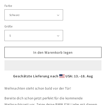
die
die
Farbe
Menge
Menge
für
für
E36
E36
XMAS
XMAS
Sweater
Sweater
Größe
TBM
TBM
In den Warenkorb legen
Geschätzte Lieferung nach
USA: 13.⁠–18. Aug
Weihnachten steht schon bald vor der Tür!
Bereite dich schon jetzt perfekt für die kommende
Weihnachtszeit vor. Zeige deine BMW E36 Liebe mit diesem