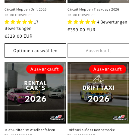
Circuit Meppen Drift 2026
Circuit Meppen Trackdays 2026
Anbieter:
TB MOTORSPORT
Anbieter:
TB MOTORSPORT
17
4 Bewertungen
Bewertungen
Normaler
€399,00 EUR
Normaler
€329,00 EUR
Preis
Preis
Optionen auswählen
Ausverkauft
Ausverkauft
Ausverkauft
Miet-Drifter BMW selber fahren
Drifttaxi auf der Rennstrecke