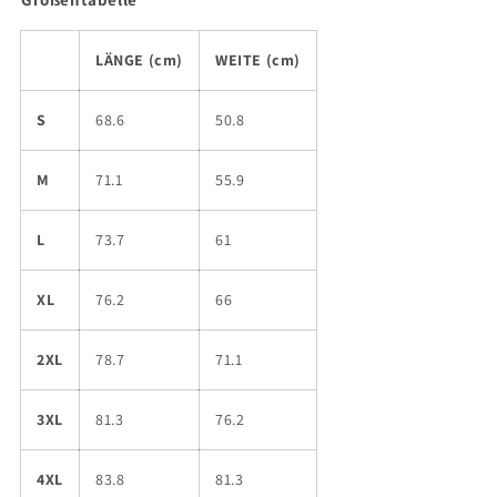
LÄNGE (cm)
WEITE (cm)
S
68.6
50.8
M
71.1
55.9
L
73.7
61
XL
76.2
66
2XL
78.7
71.1
3XL
81.3
76.2
4XL
83.8
81.3